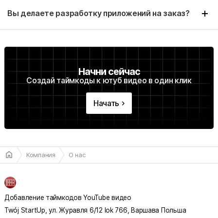
Вы делаете разработку приложений на заказ?
Начни сейчас
Создай таймкоды к ютуб видео в один клик
Начать
keyboard_arrow_right
home
Компания
О нас
Добавление таймкодов YouTube видео
Twój StartUp, ул. Журавля 6/12 lok 766, Варшава Польша