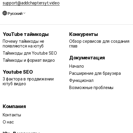
support@addchaptersyt.video
language
Русский
YouTube таймкоды
Конкуренты
Почему таймкоды не
Обзор сервисов для создания
появляются на ютуб
глав
Таймкоды для Youtube SEO
Документация
Таймкоды и формат видео
Начало
Youtube SEO
Расширение для браузера
3 фактора в продвижении
Функционал
ютуб видео
Возможные проблемы
Компания
Контакты
О нас